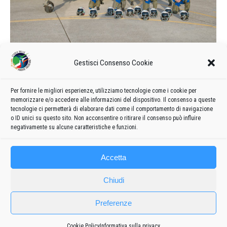
Calendario delle manifestazioni e
Gestisci Consenso Cookie
formazione del 2021
2021
Di
admin8235
4 Febbraio 2021
7 commenti
Per fornire le migliori esperienze, utilizziamo tecnologie come i cookie per
memorizzare e/o accedere alle informazioni del dispositivo. Il consenso a queste
Formazione e calendario 2021 delle manifestazioni delle
tecnologie ci permetterà di elaborare dati come il comportamento di navigazione
Frecce Tricolori
o ID unici su questo sito. Non acconsentire o ritirare il consenso può influire
negativamente su alcune caratteristiche e funzioni.
Accetta
Chiudi
Preferenze
Cookie Policy
Informativa sulla privacy
Frecce