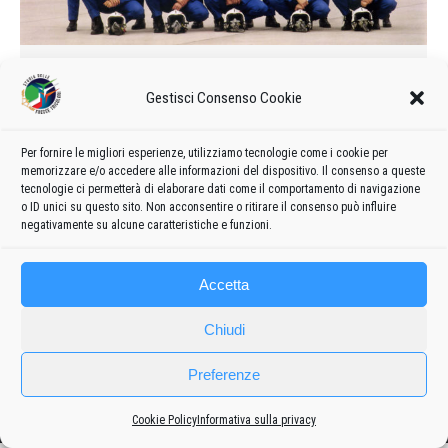
Calendario delle manifestazioni e
formazione del 1996
Gestisci Consenso Cookie
1996
Di
admin8235
8 Giugno 2019
Lascia un commento
Per fornire le migliori esperienze, utilizziamo tecnologie come i cookie per
Formazione e calendario 1996 delle manifestazioni delle
memorizzare e/o accedere alle informazioni del dispositivo. Il consenso a queste
Frecce Tricolori
tecnologie ci permetterà di elaborare dati come il comportamento di navigazione
o ID unici su questo sito. Non acconsentire o ritirare il consenso può influire
negativamente su alcune caratteristiche e funzioni.
Accetta
Chiudi
Preferenze
Frecce
Cookie Policy
Informativa sulla privacy
Privacy policy
-
Cookie policy