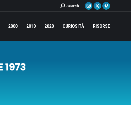
Cerca:
Search
Instagram
X
Vimeo
page
page
page
opens
opens
opens
2000
2010
2020
CURIOSITÀ
RISORSE
in
in
in
new
new
new
window
window
window
 1973