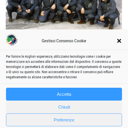
Calendario delle manifestazioni e
Gestisci Consenso Cookie
formazione del 1964
1964
Di
admin8235
19 Giugno 2020
Lascia un commento
Per fornire le migliori esperienze, utilizziamo tecnologie come i cookie per
memorizzare e/o accedere alle informazioni del dispositivo. Il consenso a queste
Formazione e calendario 1964 delle manifestazioni delle
tecnologie ci permetterà di elaborare dati come il comportamento di navigazione
Frecce Tricolori
o ID unici su questo sito. Non acconsentire o ritirare il consenso può influire
negativamente su alcune caratteristiche e funzioni.
Accetta
Chiudi
Preferenze