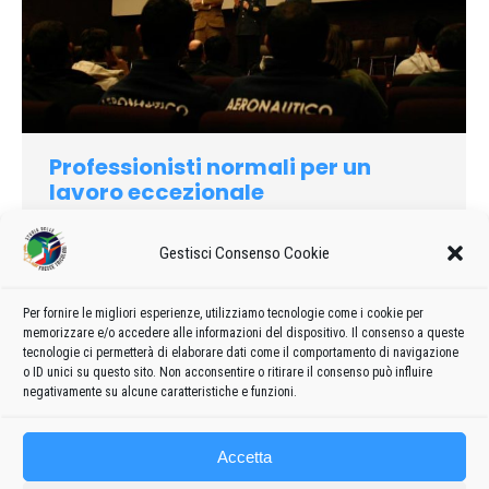
Professionisti normali per un
lavoro eccezionale
2010
Di
admin8235
19 Aprile 2019
Lascia un commento
Gestisci Consenso Cookie
Le Frecce Tricolori, che quest’anno celebrano 50 anni di
attività acrobatica nei cieli di tutto il mondo, “atterrano” al
Museo per incontrare studenti e pubblico nell’ambito delle
Per fornire le migliori esperienze, utilizziamo tecnologie come i cookie per
memorizzare e/o accedere alle informazioni del dispositivo. Il consenso a queste
celebrazioni per il “Centenario della prima trasvolata delle
tecnologie ci permetterà di elaborare dati come il comportamento di navigazione
Alpi”….
o ID unici su questo sito. Non acconsentire o ritirare il consenso può influire
negativamente su alcune caratteristiche e funzioni.
Accetta