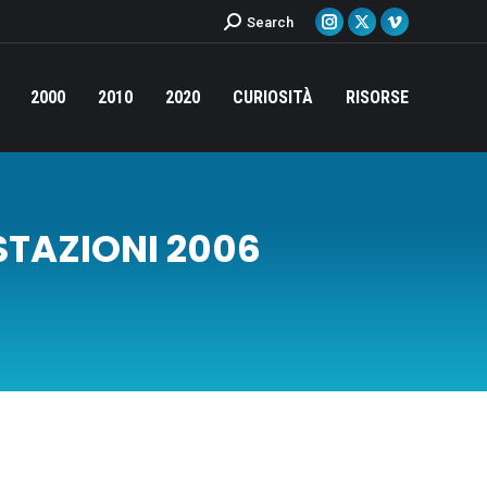
Cerca:
Search
Instagram
X
Vimeo
page
page
page
opens
opens
opens
2000
2010
2020
CURIOSITÀ
RISORSE
in
in
in
new
new
new
window
window
window
TAZIONI 2006