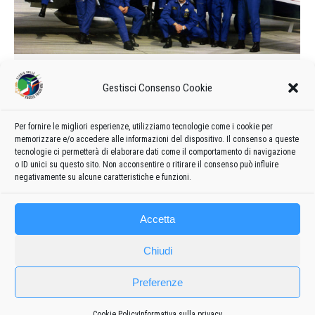
Calendario delle manifestazioni e
Gestisci Consenso Cookie
formazione del 1997
1997
Di
admin8235
29 Maggio 2019
Lascia un commento
Per fornire le migliori esperienze, utilizziamo tecnologie come i cookie per
Formazione e calendario 1997 delle manifestazioni delle
memorizzare e/o accedere alle informazioni del dispositivo. Il consenso a queste
Frecce Tricolori
tecnologie ci permetterà di elaborare dati come il comportamento di navigazione
o ID unici su questo sito. Non acconsentire o ritirare il consenso può influire
negativamente su alcune caratteristiche e funzioni.
Accetta
Chiudi
Preferenze
Frecce
Cookie Policy
Informativa sulla privacy