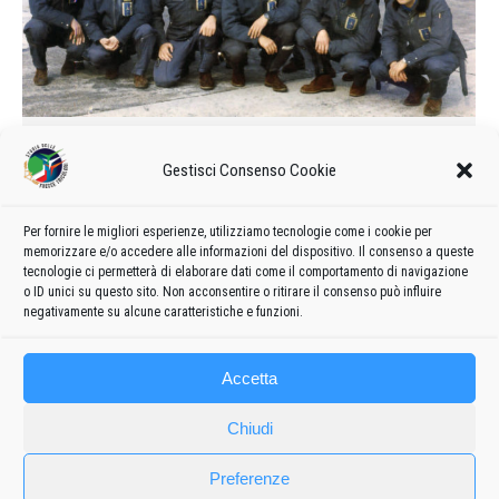
Calendario delle manifestazioni e
Gestisci Consenso Cookie
formazione del 1964
1964
Di
admin8235
19 Giugno 2020
Lascia un commento
Per fornire le migliori esperienze, utilizziamo tecnologie come i cookie per
Formazione e calendario 1964 delle manifestazioni delle
memorizzare e/o accedere alle informazioni del dispositivo. Il consenso a queste
Frecce Tricolori
tecnologie ci permetterà di elaborare dati come il comportamento di navigazione
o ID unici su questo sito. Non acconsentire o ritirare il consenso può influire
negativamente su alcune caratteristiche e funzioni.
Accetta
Chiudi
Preferenze