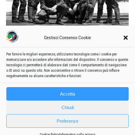
Calendario delle manifestazioni e
Gestisci Consenso Cookie
formazione del 1961
1961
Di
admin8235
7 Luglio 2020
Lascia un commento
Per fornire le migliori esperienze, utilizziamo tecnologie come i cookie per
memorizzare e/o accedere alle informazioni del dispositivo. Il consenso a queste
Formazione e calendario 1961 delle manifestazioni delle
tecnologie ci permetterà di elaborare dati come il comportamento di navigazione
Frecce Tricolori
o ID unici su questo sito. Non acconsentire o ritirare il consenso può influire
negativamente su alcune caratteristiche e funzioni.
Accetta
Chiudi
Preferenze
Cookie Policy
Informativa sulla privacy