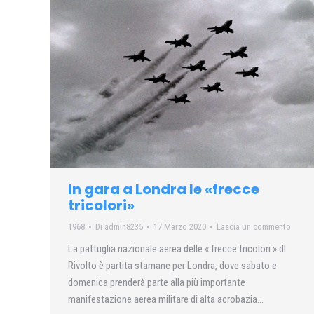
In gara a Londra le «frecce
tricolori»
1968
Di
admin8235
17 Marzo 2020
Lascia un commento
La pattuglia nazionale aerea delle « frecce tricolori » dl
Rivolto è partita stamane per Londra, dove sabato e
domenica prenderà parte alla più importante
manifestazione aerea militare di alta acrobazia…