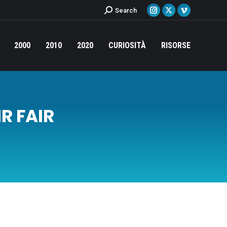
Cerca:
Search
Instagram
X
Vimeo
page
page
page
opens
opens
opens
2000
2010
2020
CURIOSITÀ
RISORSE
in
in
in
new
new
new
window
window
window
IR FAIR