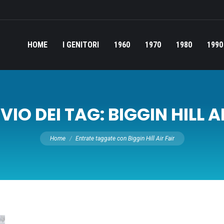
HOME
I GENITORI
1960
1970
1980
1990
VIO DEI TAG:
BIGGIN HILL A
Tu sei qui:
Home
Entrate taggate con Biggin Hill Air Fair