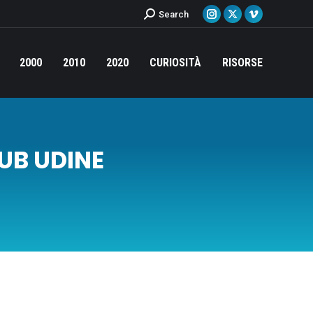
Cerca:
Search
Instagram
X
Vimeo
page
page
page
opens
opens
opens
2000
2010
2020
CURIOSITÀ
RISORSE
in
in
in
new
new
new
window
window
window
UB UDINE