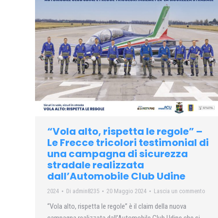
“Vola alto, rispetta le regole” –
Le Frecce tricolori testimonial di
una campagna di sicurezza
stradale realizzata
dall’Automobile Club Udine
2024
Di
admin8235
20 Maggio 2024
Lascia un commento
“Vola alto, rispetta le regole” è il claim della nuova
campagna realizzata dall’Automobile Club Udine che si