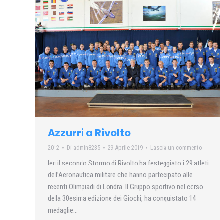
Azzurri a Rivolto
2012
Di
admin8235
29 Aprile 2019
Lascia un commento
Ieri il secondo Stormo di Rivolto ha festeggiato i 29 atleti
dell’Aeronautica militare che hanno partecipato alle
recenti Olimpiadi di Londra. Il Gruppo sportivo nel corso
della 30esima edizione dei Giochi, ha conquistato 14
medaglie…