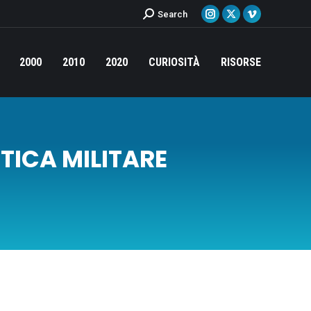
Cerca:
Search
Instagram
X
Vimeo
page
page
page
opens
opens
opens
2000
2010
2020
CURIOSITÀ
RISORSE
in
in
in
new
new
new
window
window
window
TICA MILITARE