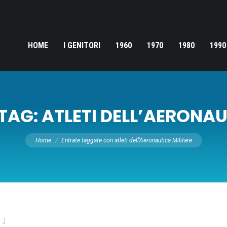
HOME
I GENITORI
1960
1970
1980
1990
 TAG:
ATLETI DELL’AERONAU
Tu sei qui:
Home
Entrate taggate con atleti dell’Aeronautica Militare