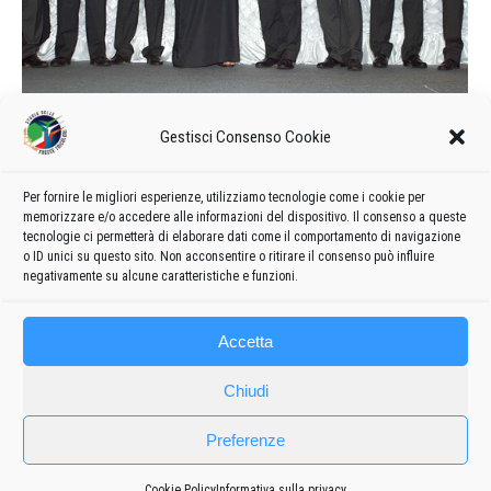
Una “fine stagione” rivolta all’Est…
Gestisci Consenso Cookie
2001
Di
admin8235
11 Giugno 2019
Lascia un commento
Il 25-26 agosto le “Frecce Tricolori” si sono esibite per la
Per fornire le migliori esperienze, utilizziamo tecnologie come i cookie per
memorizzare e/o accedere alle informazioni del dispositivo. Il consenso a queste
prima volta in Romania, ricevendo due riconoscimenti da
tecnologie ci permetterà di elaborare dati come il comportamento di navigazione
“Oscar”: “miglior team acrobatico” e “migliore équipe tecnico”.
o ID unici su questo sito. Non acconsentire o ritirare il consenso può influire
negativamente su alcune caratteristiche e funzioni.
Accetta
Chiudi
Preferenze
Cookie Policy
Informativa sulla privacy