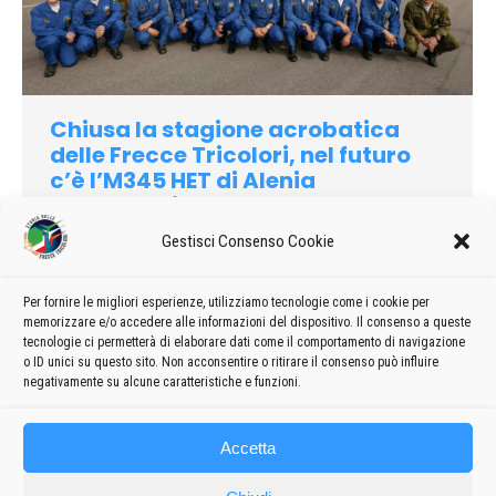
Chiusa la stagione acrobatica
delle Frecce Tricolori, nel futuro
c’è l’M345 HET di Alenia
Aermacchi
Gestisci Consenso Cookie
2013
Di
admin8235
2 Maggio 2019
Lascia un commento
Martedì 24 Settembre si è chiusa a Rivolto (Udine) la 53ª
stagione acrobatica delle ‘Frecce Tricolori’, che le ha viste
Per fornire le migliori esperienze, utilizziamo tecnologie come i cookie per
memorizzare e/o accedere alle informazioni del dispositivo. Il consenso a queste
volare in Italia e all’estero in 25 appuntamenti, raccogliendo un
tecnologie ci permetterà di elaborare dati come il comportamento di navigazione
numeroso pubblico di appassionati…
o ID unici su questo sito. Non acconsentire o ritirare il consenso può influire
negativamente su alcune caratteristiche e funzioni.
Accetta