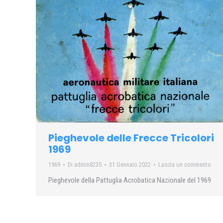
Pieghevole delle Frecce Tricolori
1969
1969
Di
admin8235
31 Gennaio 2022
Lascia un commento
Pieghevole della Pattuglia Acrobatica Nazionale del 1969